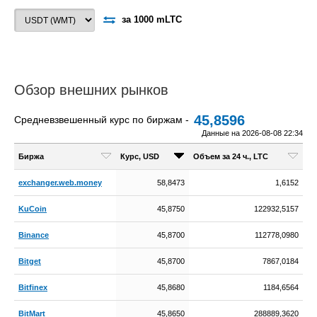
за 1000 mLTC
Обзор внешних рынков
45,8596
Средневзвешенный курс по биржам -
Данные на 2026-08-08 22:34
Биржа
Курс, USD
Объем за 24 ч., LTC
exchanger.web.money
58,8473
1,6152
KuCoin
45,8750
122932,5157
Binance
45,8700
112778,0980
Bitget
45,8700
7867,0184
Bitfinex
45,8680
1184,6564
BitMart
45,8650
288889,3620