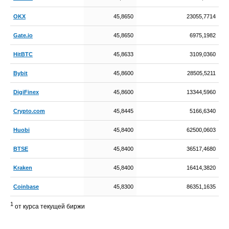
OKX
45,8650
23055,7714
Gate.io
45,8650
6975,1982
HitBTC
45,8633
3109,0360
Bybit
45,8600
28505,5211
DigiFinex
45,8600
13344,5960
Crypto.com
45,8445
5166,6340
Huobi
45,8400
62500,0603
BTSE
45,8400
36517,4680
Kraken
45,8400
16414,3820
Coinbase
45,8300
86351,1635
1
от курса текущей биржи